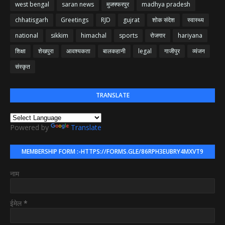
west bengal
saran news
मुजफ्फरपुर
madhya pradesh
chhatisgarh
Greetings
RJD
gujrat
शोक संदेश
स्वास्थ्य
national
sikkim
himachal
sports
रोजगार
hariyana
शिक्षा
शेखपुरा
आवश्यकता
बालकहानी
legal
गाजीपुर
व्यंजन
संस्कृत
TRANSLATE
Powered by
Translate
MEMBERSHIP FORM :-HTTPS://FORMS.GLE/86RPH3EUBRY4MXVT9
नाम
ईमेल
*