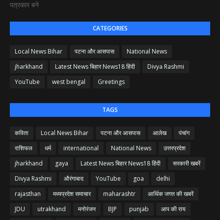
पत्रकार बने
CATEGORIES
Local News Bihar
पटना और आसपास
National News
jharkhand
Latest News बिहार News18 हिंदी
Divya Rashmi
YouTube
west bengal
Greetings
TAGS
कविता
Local News Bihar
पटना और आसपास
आलेख
पंचांग
राशिफल
धर्म
international
National News
उत्तरप्रदेश
jharkhand
gaya
Latest News बिहार News18 हिंदी
सरकारी खबरें
Divya Rashmi
औरंगाबाद
YouTube
goa
delhi
rajasthan
मध्यप्रदेश समाचार
maharashtr
आर्थिक जगत की खबरें
JDU
utrakhand
मनोरंजन
BJP
punjab
आप की राय