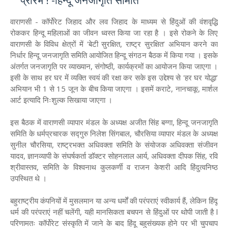
प्रारंभ ! -हिन्दू जनजागृति समिति
वाराणसी - कॉर्पोरेट जिहाद और लव जिहाद के माध्यम से हिंदुओं की वंशवृद्धि
रोककर हिन्दू महिलाओं का जीवन ध्वस्त किया जा रहा है । इसे रोकने के लिए
वाराणसी के विविध क्षेत्रों में 'बेटी सुरक्षित, राष्ट्र सुरक्षित’ अभियान करने का
निर्धार हिन्दू जनजागृति समिति आयोजित हिन्दू संगठन बैठक में किया गया । इसके
अंतर्गत जनजागृति पर व्याख्यान, संगोष्ठी, कार्यक्रमों का आयोजन किया जाएगा ।
इसी के साथ
हर घर में व्यक्ति स्वयं की रक्षा कर सके इस उद्देश्य से 'हर घर योद्धा’
अभियान भी 1 से 15 जून के बीच किया जाएगा । इसमें कराटे, नानचाकू, मार्शल
आर्ट इत्यादि निःशुल्क सिखाया जाएगा ।
इस बैठक में वाराणसी व्यापार मंडल के अध्यक्ष अजीत सिंह बग्गा, हिन्दू जनजागृति
समिति के धर्मप्रचारक सद्गुरु निलेश सिंगबाल, चौरसिया व्यापार मंडल के अध्यक्ष
सुनील चौरसिया, राष्ट्रभक्त अधिवक्ता समिति के संयोजक अधिवक्ता संजीवन
यादव, ज्ञानव्यापी के संघर्षकर्ता डॉक्टर सोहनलाल आर्य, अधिवक्ता दीपक सिंह, रवि
श्रीवास्तव, समिति के विश्वनाथ कुलकर्णी व राजन केशरी आदि हिंदुत्वनिष्ठ
उपस्थित थे ।
बहुराष्ट्रीय कंपनियों में मुसलमान या अन्य धर्मों की परंपराएं स्वीकार्य हैं, लेकिन हिंदू
धर्म की परंपराएं नहीं चलेंगी, यही मानसिकता बचपन से हिंदुओं पर थोपी जाती है l
परिणामतः कॉर्पोरेट संस्कृति में जाने के बाद हिंदू बहुसंख्यक होने पर भी चुपचाप