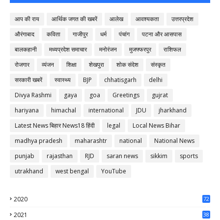
आप की राय
आर्थिक जगत की खबरें
आलेख
आवश्यकता
उत्तरप्रदेश
औरंगाबाद
कविता
गाजीपुर
धर्म
पंचांग
पटना और आसपास
बालकहानी
मध्यप्रदेश समाचार
मनोरंजन
मुजफ्फरपुर
राशिफल
रोजगार
व्यंजन
शिक्षा
शेखपुरा
शोक संदेश
संस्कृत
सरकारी खबरें
स्वास्थ्य
BJP
chhatisgarh
delhi
Divya Rashmi
gaya
goa
Greetings
gujrat
hariyana
himachal
international
JDU
jharkhand
Latest News बिहार News18 हिंदी
legal
Local News Bihar
madhya pradesh
maharashtr
national
National News
punjab
rajasthan
RJD
saran news
sikkim
sports
utrakhand
west bengal
YouTube
2020
72
56
2021
38