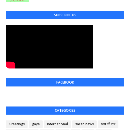
SUBSCRIBE US
FACEBOOK
CATEGORIES
Greetings
gaya
international
saran news
आप की राय