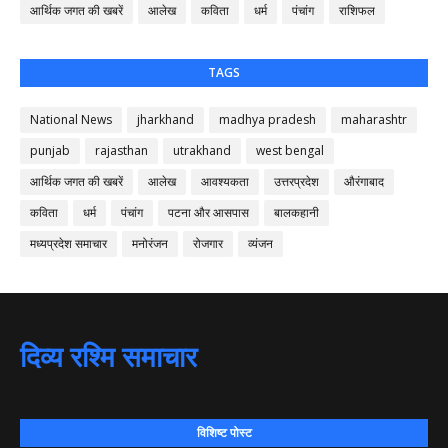
आर्थिक जगत की खबरें
आलेख
कविता
धर्म
पंचांग
राशिफल
TAGS
National News
jharkhand
madhya pradesh
maharashtr
punjab
rajasthan
utrakhand
west bengal
आर्थिक जगत की खबरें
आलेख
आवश्यकता
उत्तरप्रदेश
औरंगाबाद
कविता
धर्म
पंचांग
पटना और आसपास
बालकहानी
मध्यप्रदेश समाचार
मनोरंजन
रोजगार
व्यंजन
दिव्य रश्मि समाचार
विशिष्ट पोस्ट