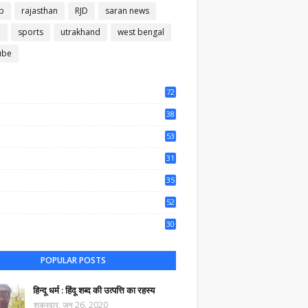
b
rajasthan
RJD
saran news
m
sports
utrakhand
west bengal
ube
72
56
38
37
53
64
31
65
35
50
52
44
30
65
POPULAR POSTS
हिन्दू धर्म : हिंदू शब्द की उत्पत्ति का रहस्य
शुक्रवार, जून 26, 2020