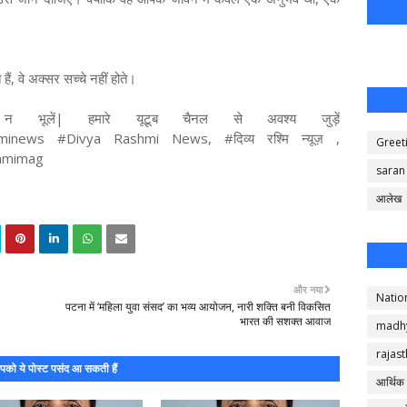
ैं, वे अक्सर सच्चे नहीं होते।
 भूलें| हमारे यूटूब चैनल से अवश्य जुड़ें
hminews #Divya Rashmi News, #दिव्य रश्मि न्यूज़ ,
Greet
shmimag
saran
आलेख
और नया
Natio
पटना में ‘महिला युवा संसद’ का भव्य आयोजन, नारी शक्ति बनी विकसित
भारत की सशक्त आवाज
madh
rajas
को ये पोस्ट पसंद आ सकती हैं
आर्थिक