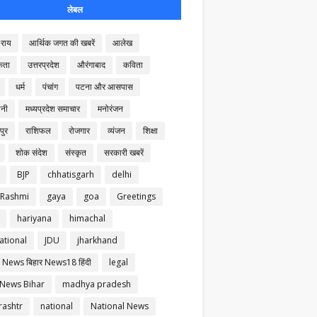
लेबल
राय
आर्थिक जगत की खबरें
आलेख
कता
उत्तरप्रदेश
औरंगाबाद
कविता
धर्म
पंचांग
पटना और आसपास
नी
मध्यप्रदेश समाचार
मनोरंजन
पुर
राशिफल
रोजगार
व्यंजन
शिक्षा
शोक संदेश
संस्कृत
सरकारी खबरें
BJP
chhatisgarh
delhi
 Rashmi
gaya
goa
Greetings
hariyana
himachal
ational
JDU
jharkhand
 News बिहार News18 हिंदी
legal
 News Bihar
madhya pradesh
ashtr
national
National News