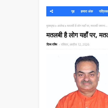
गृह
हमारा अंक
पत्रिका क
मुख्यपृष्ठ
आलेख
मतलबी है लोग यहाँ पर, मतलबी जमाना…
मतलबी है लोग यहाँ पर, म
दिव्य रश्मि
रविवार, अप्रैल 12, 2026