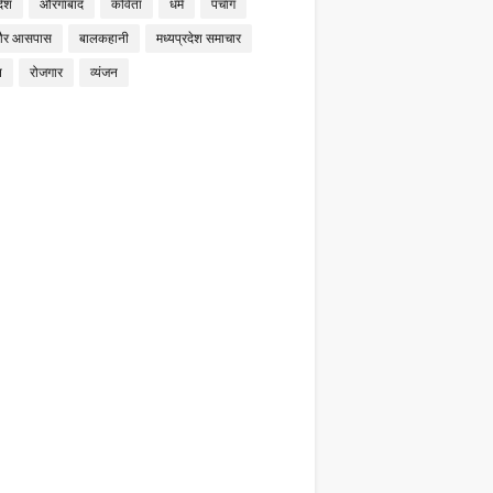
देश
औरंगाबाद
कविता
धर्म
पंचांग
और आसपास
बालकहानी
मध्यप्रदेश समाचार
न
रोजगार
व्यंजन