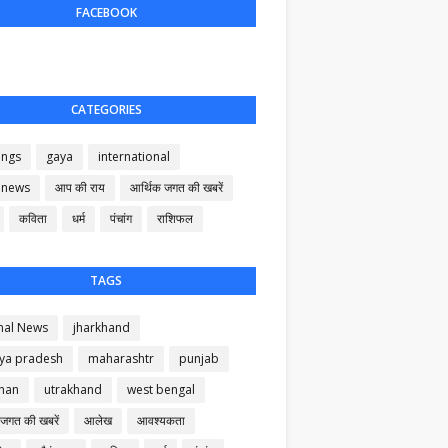
FACEBOOK
CATEGORIES
ings
gaya
international
 news
आप की राय
आर्थिक जगत की खबरें
कविता
धर्म
पंचांग
राशिफल
TAGS
nal News
jharkhand
ya pradesh
maharashtr
punjab
than
utrakhand
west bengal
 जगत की खबरें
आलेख
आवश्यकता