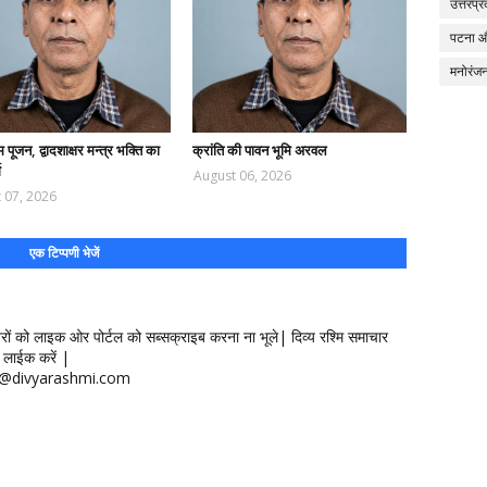
उत्तरप्र
पटना 
मनोरंज
 पूजन, द्वादशाक्षर मन्त्र भक्ति का
क्रांति की पावन भूमि अरवल
ग
August 06, 2026
 07, 2026
एक टिप्पणी भेजें
खबरों को लाइक ओर पोर्टल को सब्सक्राइब करना ना भूले| दिव्य रश्मि समाचार
लाईक करें |
ontact@divyarashmi.com