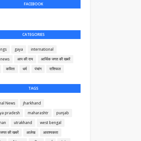
FACEBOOK
CATEGORIES
ings
gaya
international
 news
आप की राय
आर्थिक जगत की खबरें
कविता
धर्म
पंचांग
राशिफल
TAGS
nal News
jharkhand
ya pradesh
maharashtr
punjab
than
utrakhand
west bengal
 जगत की खबरें
आलेख
आवश्यकता