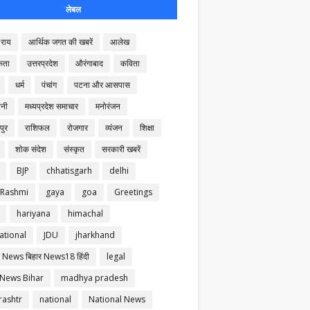
लेबल
राय
आर्थिक जगत की खबरें
आलेख
कता
उत्तरप्रदेश
औरंगाबाद
कविता
धर्म
पंचांग
पटना और आसपास
नी
मध्यप्रदेश समाचार
मनोरंजन
पुर
राशिफल
रोजगार
व्यंजन
शिक्षा
शोक संदेश
संस्कृत
सरकारी खबरें
BJP
chhatisgarh
delhi
 Rashmi
gaya
goa
Greetings
hariyana
himachal
ational
JDU
jharkhand
 News बिहार News18 हिंदी
legal
 News Bihar
madhya pradesh
ashtr
national
National News