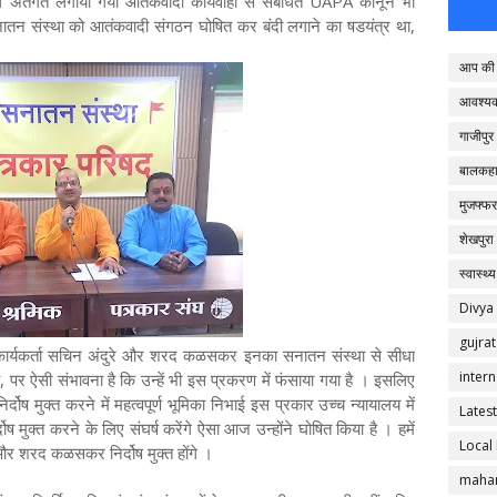
राध अंतर्गत लगाया गया आतंकवादी कार्यवाही से संबंधित UAPA कानून भी
न संस्था को आतंकवादी संगठन घोषित कर बंदी लगाने का षडयंत्र था,
आप की 
आवश्य
गाजीपुर
बालकहा
मुजफ्फर
शेखपुरा
स्वास्थ्य
Divya
gujrat
ी कार्यकर्ता सचिन अंदुरे और शरद कळसकर इनका सनातन संस्था से सीधा
intern
ै, पर ऐसी संभावना है कि उन्हें भी इस प्रकरण में फंसाया गया है । इसलिए
ोष मुक्त करने में महत्वपूर्ण भूमिका निभाई इस प्रकार उच्च न्यायालय में
Latest
दोष मुक्त करने के लिए संघर्ष करेंगे ऐसा आज उन्होंने घोषित किया है । हमें
Local
े और शरद कळसकर निर्दोष मुक्त होंगे ।
mahar