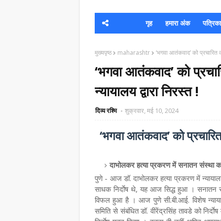
गृह
हमारा अंक
पत्रिका क
मुख्यपृष्ठ
maharashtr
‘भगवा आतंकवाद’ को प्रचारित क
‘भगवा आतंकवाद’ को प्रच
न्यायालय द्वारा निरस्त !
दिव्य रश्मि
शुक्रवार, मई 10, 2024
‘भगवा आतंकवाद’ को प्रचारि
दाभोलकर हत्या प्रकरण में सनातन संस्था का निर
पुणे - आज डॉ. दाभोलकर हत्या प्रकरण में न्याया
साधक निर्दाेष थे, यह आज सिद्ध हुआ । सनातन संस
विफल हुआ है । आज पुणे सी.बी.आई. विशेष न्याय
समिति से संबंधित डॉ. वीरेंद्रसिंह तावडे को निर्द