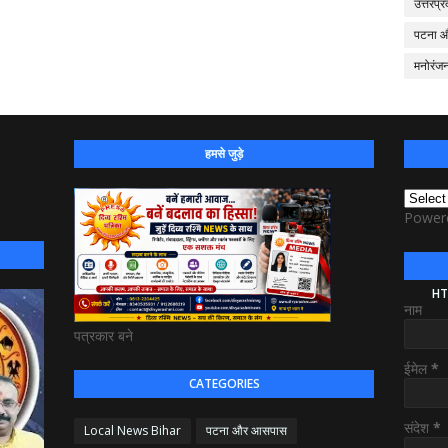
उत्तरप्र
पटना 
मनोरंज
हमसे जुड़े
Power
HT
नाम
पत्रकार बने
ईमेल
*
CATEGORIES
संदेश
*
Local News Bihar
पटना और आसपास