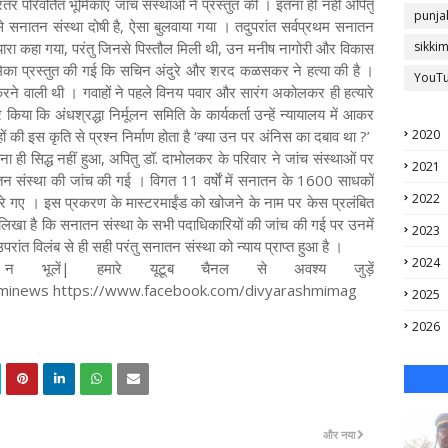
परिवर्तित भूमिकाएं जांच संस्थाओं ने प्रस्तुत की । इतना ही नहीं अपितु
punja
 से सनातन संस्था दोषी है, ऐसा बुलवाया गया । तदुपरांत सर्वप्रथम सनातन
ारा कहा गया, परंतु जिनसे पिस्तौल मिली थी, उन मनीष नागोरी और विकास
sikki
िका प्रस्तुत की गई कि सचिन अंदुरे और शरद कळसकर ने हत्या की है ।
YouT
ण करने वाली थी । गवाहों ने पहले विनय पवार और सारंग अकोलकर ही हत्यारे
 किया कि अंधश्रद्धा निर्मूलन समिति के कार्यकर्ता उन्हें न्यायालय में आकर
की इस कृति से प्रश्न निर्माण होता है ‘क्या उन पर अंनिस का दबाव था ?’
2020
ना ही सिद्ध नहीं हुआ, अपितु डॉ. दाभोलकर के परिवार ने जांच संस्थाओं पर
2021
तन संस्था की जांच की गई । विगत 11 वर्षाें में सनातन के 1600 साधकों
2022
रे गए । इस प्रकरण के मास्टरमाईंड को खोजने के नाम पर केस प्रलंबित
लिखा है कि सनातन संस्था के सभी पदाधिकारियों की जांच की गई पर उनमें
2023
परांत विलंब से ही सही परंतु सनातन संस्था को न्याय प्राप्त हुआ है ।
2024
 भूलें| हमारे यूटूब चैनल से अवश्य जुड़ें
hminews https://www.facebook.com/divyarashmimag
2025
2026
और नया