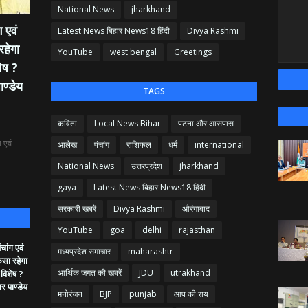
National News
jharkhand
 एवं
Latest News बिहार News18 हिंदी
Divya Rashmi
रहेगा
YouTube
west bengal
Greetings
ेष ?
ाण्डेय
TAGS
कविता
Local News Bihar
पटना और आसपास
 एवं
आलेख
पंचांग
राशिफल
धर्म
international
National News
उत्तरप्रदेश
jharkhand
gaya
Latest News बिहार News18 हिंदी
सरकारी खबरें
Divya Rashmi
औरंगाबाद
YouTube
goa
delhi
rajasthan
ांग एवं
मध्यप्रदेश समाचार
maharashtr
ैसा रहेगा
आर्थिक जगत की खबरें
JDU
utrakhand
 विशेष ?
गर पाण्डेय
मनोरंजन
BJP
punjab
आप की राय