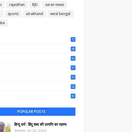
b
rajasthan
RJD
saran news
m
sports
utrakhand
west bengal
ube
72
56
38
37
53
64
31
65
35
50
52
44
30
61
POPULAR POSTS
हिन्दू धर्म : हिंदू शब्द की उत्पत्ति का रहस्य
शुक्रवार, जून 26, 2020