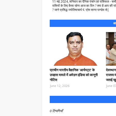
11 मई 2024, शनिवार का दैनिक पंचांग एवं राशिफल - सभ
राशियों के लिए कैसा रहेगा आज का दिन ? क्या है आप की राश
? जाने प्रशिद्ध ज्योतिषाचार्य पं. प्रेम सागर पाण्डेय से|
आप
प्राचीन भारतीय वैज्ञानिक 'आर्यभट्ट' के
देवस्था
उपहास मामले में अमेज़न इंडिया को कानूनी
राजस्व म
नोटिस
जताई खु
June 12, 2026
June 0
0 टिप्पणियाँ