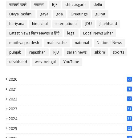
सरकारी खबरें
स्वास्थ्य
BJP
chhatisgarh
delhi
Divya Rashmi
gaya
goa
Greetings
gujrat
hariyana
himachal
international
JDU
jharkhand
Latest News बिहार News18 हिंदी
legal
Local News Bihar
madhya pradesh
maharashtr
national
National News
punjab
rajasthan
RJD
saran news
sikkim
sports
utrakhand
west bengal
YouTube
2020
72
56
2021
38
37
2022
53
64
2023
31
65
2024
35
50
2025
52
44