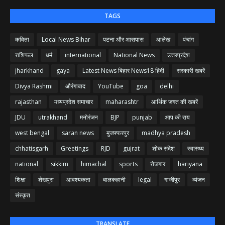
TAGS
कविता
Local News Bihar
पटना और आसपास
आलेख
पंचांग
राशिफल
धर्म
international
National News
उत्तरप्रदेश
jharkhand
gaya
Latest News बिहार News18 हिंदी
सरकारी खबरें
Divya Rashmi
औरंगाबाद
YouTube
goa
delhi
rajasthan
मध्यप्रदेश समाचार
maharashtr
आर्थिक जगत की खबरें
JDU
utrakhand
मनोरंजन
BJP
punjab
आप की राय
west bengal
saran news
मुजफ्फरपुर
madhya pradesh
chhatisgarh
Greetings
RJD
gujrat
शोक संदेश
स्वास्थ्य
national
sikkim
himachal
sports
रोजगार
hariyana
शिक्षा
शेखपुरा
आवश्यकता
बालकहानी
legal
गाजीपुर
व्यंजन
संस्कृत
TRANSLATE