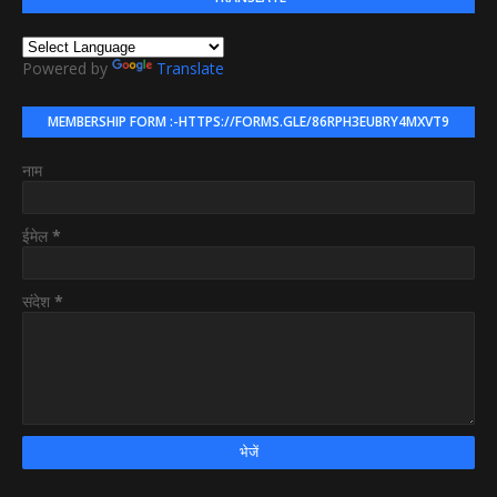
Powered by
Translate
MEMBERSHIP FORM :-HTTPS://FORMS.GLE/86RPH3EUBRY4MXVT9
नाम
ईमेल
*
संदेश
*