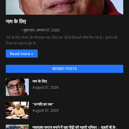
नाम के लिए
दिव्य रश्मि
शुक्रवार, अगस्त 07, 2026
नाम के लिए संजय जैन किसका नाम ऊँचा कर रहे हो किसको नीचे गिरा रहे हो। इंसान की
नियत का अंदाजा तुम कै…
Read more »
RECENT POSTS
नाम के लिए
August 07, 2026
"उन्नति का पथ"
August 07, 2026
नशामुक्त समाज बनाने में युवा पीढ़ी की महत्ती भूमिका :- सुश्री बी.के .