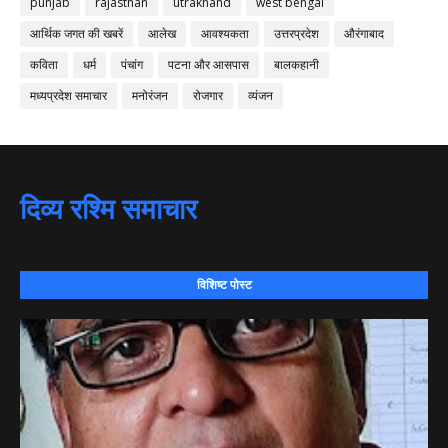
punjab
rajasthan
utrakhand
west bengal
आर्थिक जगत की खबरें
आलेख
आवश्यकता
उत्तरप्रदेश
औरंगाबाद
कविता
धर्म
पंचांग
पटना और आसपास
बालकहानी
मध्यप्रदेश समाचार
मनोरंजन
रोजगार
व्यंजन
दिव्य रश्मि समाचार
विशिष्ट पोस्ट