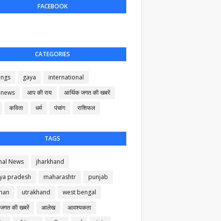
FACEBOOK
CATEGORIES
ings
gaya
international
 news
आप की राय
आर्थिक जगत की खबरें
कविता
धर्म
पंचांग
राशिफल
TAGS
nal News
jharkhand
ya pradesh
maharashtr
punjab
than
utrakhand
west bengal
 जगत की खबरें
आलेख
आवश्यकता