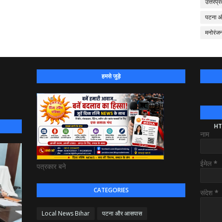
उत्तरप्र
पटना 
मनोरंज
हमसे जुड़े
HT
नाम
ईमेल
*
पत्रकार बने
CATEGORIES
संदेश
*
Local News Bihar
पटना और आसपास