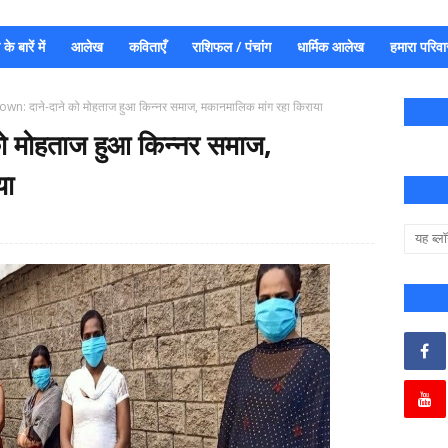
े बारें में
आलेख
कविताएँ
राशिफल / पंचांग
धार्मिक आलेख
हमारा परिवा
n: दाने-दाने को मोहताज हुआ किन्नर समाज, मकानमालिक मांग रहा किराया
 मोहताज हुआ किन्नर समाज,
या