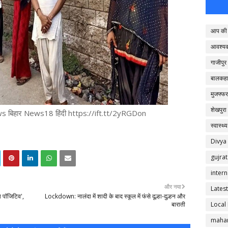
आप की 
आवश्य
गाजीपुर
बालकहा
मुजफ्फर
शेखपुरा
बिहार News18 हिंदी https://ift.tt/2yRGDon
स्वास्थ्य
Divya
gujrat
intern
और नया
Latest
 पॉजिटिव',
Lockdown: नालंदा में शादी के बाद स्कूल में फंसे दूल्हा-दुल्हन और
Local
बाराती
mahar