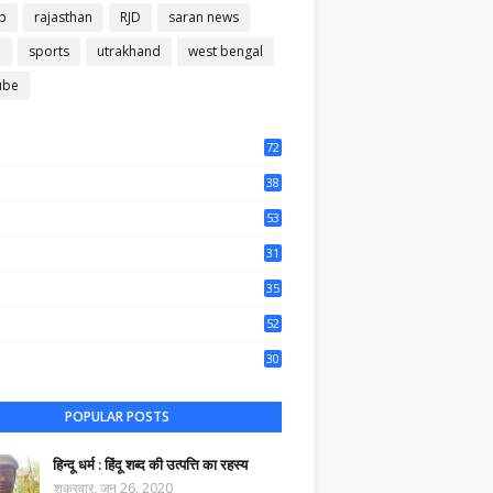
b
rajasthan
RJD
saran news
m
sports
utrakhand
west bengal
ube
72
56
38
37
53
64
31
65
35
50
52
44
30
35
POPULAR POSTS
हिन्दू धर्म : हिंदू शब्द की उत्पत्ति का रहस्य
शुक्रवार, जून 26, 2020