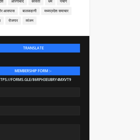
देश
औरंगाबाद
कविता
धर्म
पंचांग
और आसपास
बालकहानी
मध्यप्रदेश समाचार
न
रोजगार
व्यंजन
TRANSLATE
MEMBERSHIP FORM :-
TPS://FORMS.GLE/86RPH3EUBRY4MXVT9