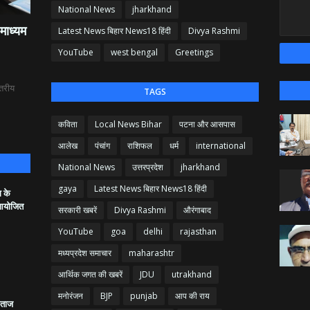
National News
jharkhand
माध्यम
Latest News बिहार News18 हिंदी
Divya Rashmi
YouTube
west bengal
Greetings
्तरीय
TAGS
कविता
Local News Bihar
पटना और आसपास
आलेख
पंचांग
राशिफल
धर्म
international
National News
उत्तरप्रदेश
jharkhand
gaya
Latest News बिहार News18 हिंदी
ग के
क आयोजित
सरकारी खबरें
Divya Rashmi
औरंगाबाद
YouTube
goa
delhi
rajasthan
मध्यप्रदेश समाचार
maharashtr
आर्थिक जगत की खबरें
JDU
utrakhand
मनोरंजन
BJP
punjab
आप की राय
रताज