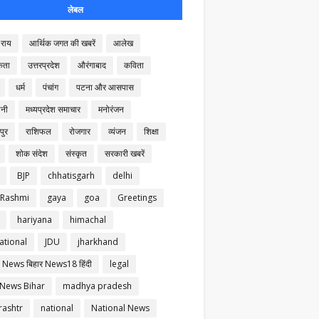
लेबल
राय
आर्थिक जगत की खबरें
आलेख
कता
उत्तरप्रदेश
औरंगाबाद
कविता
धर्म
पंचांग
पटना और आसपास
नी
मध्यप्रदेश समाचार
मनोरंजन
पुर
राशिफल
रोजगार
व्यंजन
शिक्षा
शोक संदेश
संस्कृत
सरकारी खबरें
BJP
chhatisgarh
delhi
 Rashmi
gaya
goa
Greetings
hariyana
himachal
ational
JDU
jharkhand
 News बिहार News18 हिंदी
legal
 News Bihar
madhya pradesh
ashtr
national
National News