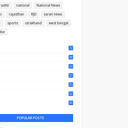
ashtr
national
National News
b
rajasthan
RJD
saran news
m
sports
utrakhand
west bengal
ube
72
56
38
37
53
64
31
65
35
50
52
44
30
61
POPULAR POSTS