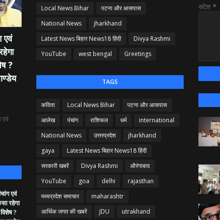
संदेश
*
Local News Bihar
पटना और आसपास
National News
jharkhand
 एवं
Latest News बिहार News18 हिंदी
Divya Rashmi
रहेगा
YouTube
west bengal
Greetings
ेष ?
ाण्डेय
TAGS
कविता
Local News Bihar
पटना और आसपास
 एवं
आलेख
पंचांग
राशिफल
धर्म
international
National News
उत्तरप्रदेश
jharkhand
gaya
Latest News बिहार News18 हिंदी
सरकारी खबरें
Divya Rashmi
औरंगाबाद
YouTube
goa
delhi
rajasthan
ांग एवं
मध्यप्रदेश समाचार
maharashtr
ैसा रहेगा
आर्थिक जगत की खबरें
JDU
utrakhand
 विशेष ?