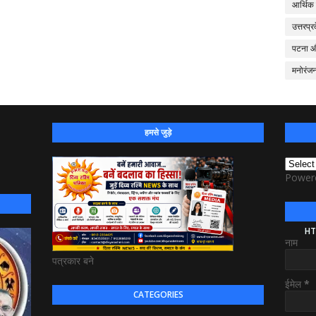
आर्थिक
उत्तरप्र
पटना 
मनोरंज
हमसे जुड़े
Power
HT
नाम
पत्रकार बने
ईमेल
*
CATEGORIES