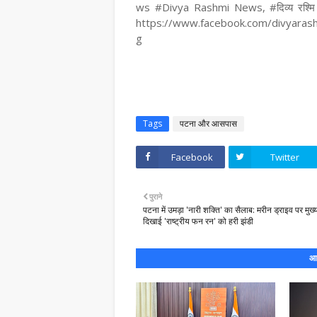
ws #Divya Rashmi News, #दिव्य रश्मि न
https://www.facebook.com/divyara
g
Tags
पटना और आसपास
Facebook
Twitter
पुराने
पटना में उमड़ा 'नारी शक्ति' का सैलाब: मरीन ड्राइव पर मुख्यम
दिखाई 'राष्ट्रीय फन रन' को हरी झंडी
आप