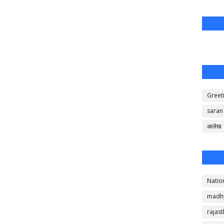
Greet
saran
आलेख
Natio
madh
rajas