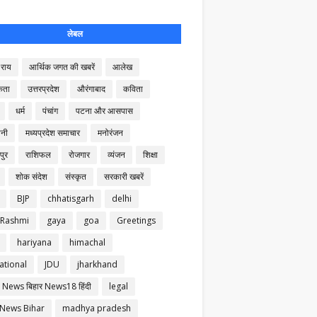
लेबल
राय
आर्थिक जगत की खबरें
आलेख
कता
उत्तरप्रदेश
औरंगाबाद
कविता
धर्म
पंचांग
पटना और आसपास
नी
मध्यप्रदेश समाचार
मनोरंजन
पुर
राशिफल
रोजगार
व्यंजन
शिक्षा
शोक संदेश
संस्कृत
सरकारी खबरें
BJP
chhatisgarh
delhi
 Rashmi
gaya
goa
Greetings
hariyana
himachal
ational
JDU
jharkhand
 News बिहार News18 हिंदी
legal
 News Bihar
madhya pradesh