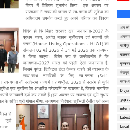
बिहार में विधिवत शुभारंभ किया। इस अवसर पर
राज्यपाल ने राज्य की जनता से स्व-गणना की सुविधा का
अधिकतम उपयोग करते हुए अपने परिवार का विवरण
आप की 
विदित हो कि बिहार सरकार द्वारा जनगणना-2027 के
आवश्य
प्रथम चरण, अर्थात् मकान सूचीकरण एवं मकानों की
गणना (House Listing Operations - HLO1) का
गाजीपुर
संचालन 02 मई 2026 से 31 मई 2026 तक राज्यभर
बालकहा
में किया जाएगा। विशेष रूप से उल्लेखनीय है कि
जनगणना-2027 भारत की पहली ऐसी जनगणना है,
मुजफ्फर
जिसमें पूर्णतः डिजिटल डेटा कैप्चर करने की व्यवस्था के
शेखपुरा
साथ-साथ नागरिकों के लिए स्व-गणना (Self-
्व-गणना की प्रक्रिया राज्य में 17 अप्रैल, 2026 से प्रारंभ हो चुकी
स्वास्थ्य
धा एक सुरक्षित वेब-आधारित प्लेटफॉर्म पर उपलब्ध है, जिससे नागरिक
Divya
अपनी जानकारी दर्ज कर सकते हैं।इस अवसर पर राजस्व एवं भूमि सुधार
gujrat
पाल के सचिव श्री गोपाल मीणा, जनगणना निदेशक श्रीमती रंजीता एवं अन्य
intern
 चैनल से
Latest
ें
mine
Local