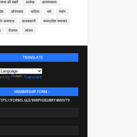
 जगत की खबरें
आलेख
आवश्यकता
देश
औरंगाबाद
कविता
धर्म
पंचांग
और आसपास
बालकहानी
मध्यप्रदेश समाचार
न
रोजगार
व्यंजन
TRANSLATE
ed by
Translate
MEMBERSHIP FORM :-
TPS://FORMS.GLE/86RPH3EUBRY4MXVT9