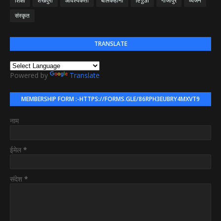
शिक्षा
शेखपुरा
आवश्यकता
बालकहानी
legal
गाजीपुर
व्यंजन
संस्कृत
TRANSLATE
Powered by
Translate
MEMBERSHIP FORM :-HTTPS://FORMS.GLE/86RPH3EUBRY4MXVT9
नाम
ईमेल
*
संदेश
*