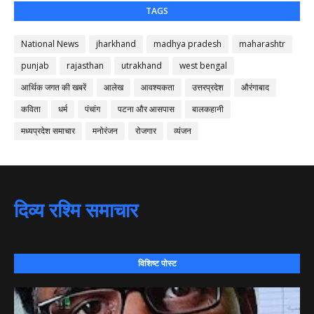
TAGS
National News
jharkhand
madhya pradesh
maharashtr
punjab
rajasthan
utrakhand
west bengal
आर्थिक जगत की खबरें
आलेख
आवश्यकता
उत्तरप्रदेश
औरंगाबाद
कविता
धर्म
पंचांग
पटना और आसपास
बालकहानी
मध्यप्रदेश समाचार
मनोरंजन
रोजगार
व्यंजन
दिव्य रश्मि समाचार
विशिष्ट पोस्ट