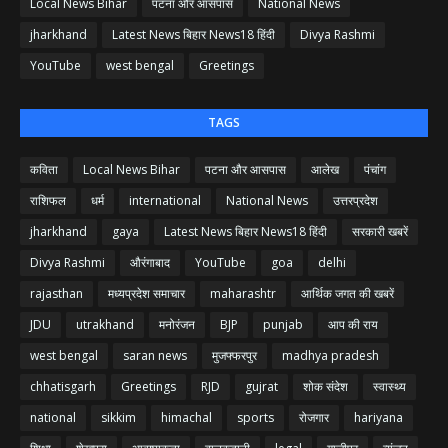
Local News Bihar
पटना और आसपास
National News
jharkhand
Latest News बिहार News18 हिंदी
Divya Rashmi
YouTube
west bengal
Greetings
TAGS
कविता
Local News Bihar
पटना और आसपास
आलेख
पंचांग
राशिफल
धर्म
international
National News
उत्तरप्रदेश
jharkhand
gaya
Latest News बिहार News18 हिंदी
सरकारी खबरें
Divya Rashmi
औरंगाबाद
YouTube
goa
delhi
rajasthan
मध्यप्रदेश समाचार
maharashtr
आर्थिक जगत की खबरें
JDU
utrakhand
मनोरंजन
BJP
punjab
आप की राय
west bengal
saran news
मुजफ्फरपुर
madhya pradesh
chhatisgarh
Greetings
RJD
gujrat
शोक संदेश
स्वास्थ्य
national
sikkim
himachal
sports
रोजगार
hariyana