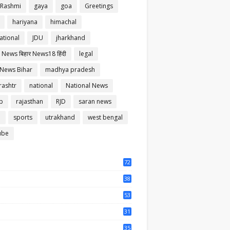
 Rashmi
gaya
goa
Greetings
hariyana
himachal
ational
JDU
jharkhand
 News बिहार News18 हिंदी
legal
 News Bihar
madhya pradesh
ashtr
national
National News
b
rajasthan
RJD
saran news
m
sports
utrakhand
west bengal
ube
72
56
38
37
53
64
31
65
35