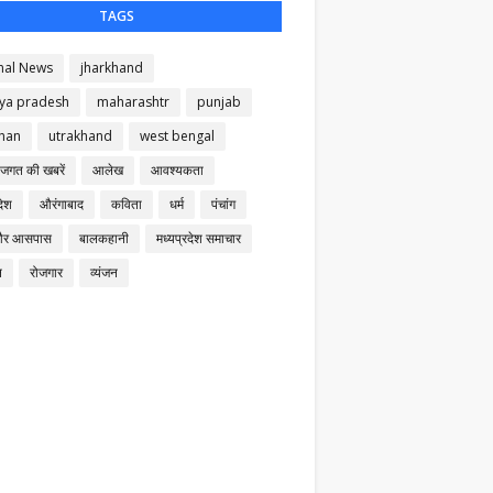
TAGS
nal News
jharkhand
ya pradesh
maharashtr
punjab
than
utrakhand
west bengal
 जगत की खबरें
आलेख
आवश्यकता
देश
औरंगाबाद
कविता
धर्म
पंचांग
और आसपास
बालकहानी
मध्यप्रदेश समाचार
न
रोजगार
व्यंजन