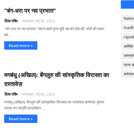
"​बंग-धरा पर नव प्रभात"
Natio
दिव्य रश्मि
मंगलवार, मई 05, 2026
madh
"​बंग-धरा पर नव प्रभात" पंकज शर्मा ​पुण्य भूमि यह बंग-देश की, संतों की पावन
क्य…
rajas
Read more »
आर्थिक
उत्तरप्र
पटना 
मगबंधु (अखिल): बेंगलुरु की सांस्कृतिक विरासत का
मनोरंज
दस्तावेज़
दिव्य रश्मि
मंगलवार, मई 05, 2026
मगबंधु (अखिल): बेंगलुरु की सांस्कृतिक विरासत का दस्तावेज़ सत्येन्द्र कुमार
पाठक मग जागृति फाउंडेशन …
Read more »