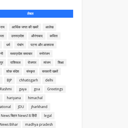
लेबल
राय
आर्थिक जगत की खबरें
आलेख
कता
उत्तरप्रदेश
औरंगाबाद
कविता
धर्म
पंचांग
पटना और आसपास
नी
मध्यप्रदेश समाचार
मनोरंजन
पुर
राशिफल
रोजगार
व्यंजन
शिक्षा
शोक संदेश
संस्कृत
सरकारी खबरें
BJP
chhatisgarh
delhi
 Rashmi
gaya
goa
Greetings
hariyana
himachal
ational
JDU
jharkhand
 News बिहार News18 हिंदी
legal
 News Bihar
madhya pradesh