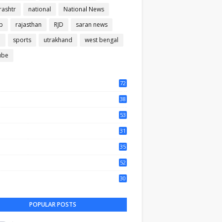
ashtr
national
National News
b
rajasthan
RJD
saran news
m
sports
utrakhand
west bengal
ube
72
56
38
37
53
64
31
65
35
50
52
44
30
61
POPULAR POSTS