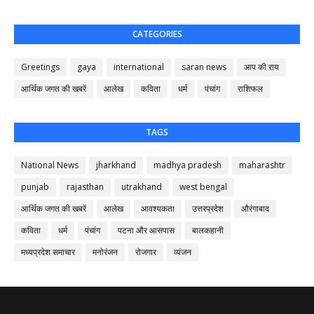
CATEGORIES
Greetings
gaya
international
saran news
आप की राय
आर्थिक जगत की खबरें
आलेख
कविता
धर्म
पंचांग
राशिफल
TAGS
National News
jharkhand
madhya pradesh
maharashtr
punjab
rajasthan
utrakhand
west bengal
आर्थिक जगत की खबरें
आलेख
आवश्यकता
उत्तरप्रदेश
औरंगाबाद
कविता
धर्म
पंचांग
पटना और आसपास
बालकहानी
मध्यप्रदेश समाचार
मनोरंजन
रोजगार
व्यंजन