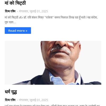
मां को चिट्ठी
दिव्य रश्मि
मंगलवार, जुलाई 01, 2025
मां को चिट्ठी ✍ डॉ. रवि शंकर मिश्र "राकेश" समय निकाल लिख रहा हूँ माते ! यह संदेश,
तुम रहत…
Read more »
धर्म युद्ध
दिव्य रश्मि
मंगलवार, जुलाई 01, 2025