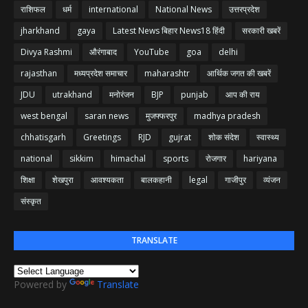
राशिफल
धर्म
international
National News
उत्तरप्रदेश
jharkhand
gaya
Latest News बिहार News18 हिंदी
सरकारी खबरें
Divya Rashmi
औरंगाबाद
YouTube
goa
delhi
rajasthan
मध्यप्रदेश समाचार
maharashtr
आर्थिक जगत की खबरें
JDU
utrakhand
मनोरंजन
BJP
punjab
आप की राय
west bengal
saran news
मुजफ्फरपुर
madhya pradesh
chhatisgarh
Greetings
RJD
gujrat
शोक संदेश
स्वास्थ्य
national
sikkim
himachal
sports
रोजगार
hariyana
शिक्षा
शेखपुरा
आवश्यकता
बालकहानी
legal
गाजीपुर
व्यंजन
संस्कृत
TRANSLATE
Powered by
Translate