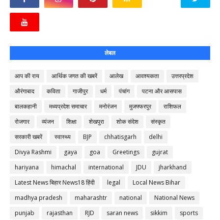
लेबल
आप की राय
आर्थिक जगत की खबरें
आलेख
आवश्यकता
उत्तरप्रदेश
औरंगाबाद
कविता
गाजीपुर
धर्म
पंचांग
पटना और आसपास
बालकहानी
मध्यप्रदेश समाचार
मनोरंजन
मुजफ्फरपुर
राशिफल
रोजगार
व्यंजन
शिक्षा
शेखपुरा
शोक संदेश
संस्कृत
सरकारी खबरें
स्वास्थ्य
BJP
chhatisgarh
delhi
Divya Rashmi
gaya
goa
Greetings
gujrat
hariyana
himachal
international
JDU
jharkhand
Latest News बिहार News18 हिंदी
legal
Local News Bihar
madhya pradesh
maharashtr
national
National News
punjab
rajasthan
RJD
saran news
sikkim
sports