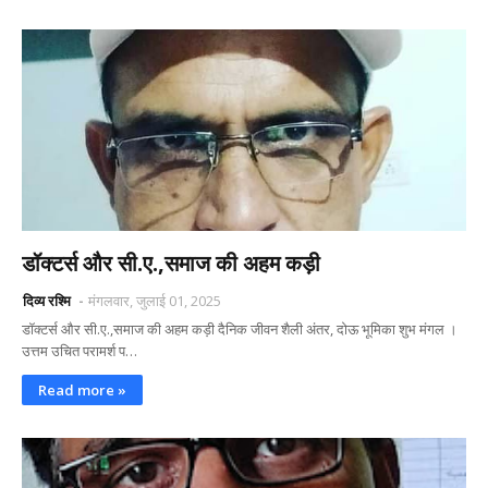
डॉक्टर्स और सी.ए.,समाज की अहम कड़ी
दिव्य रश्मि
मंगलवार, जुलाई 01, 2025
डॉक्टर्स और सी.ए.,समाज की अहम कड़ी दैनिक जीवन शैली अंतर, दोऊ भूमिका शुभ मंगल ।
उत्तम उचित परामर्श प…
Read more »