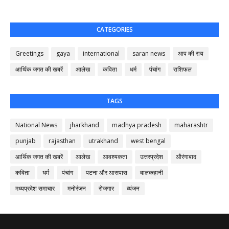
CATEGORIES
Greetings
gaya
international
saran news
आप की राय
आर्थिक जगत की खबरें
आलेख
कविता
धर्म
पंचांग
राशिफल
TAGS
National News
jharkhand
madhya pradesh
maharashtr
punjab
rajasthan
utrakhand
west bengal
आर्थिक जगत की खबरें
आलेख
आवश्यकता
उत्तरप्रदेश
औरंगाबाद
कविता
धर्म
पंचांग
पटना और आसपास
बालकहानी
मध्यप्रदेश समाचार
मनोरंजन
रोजगार
व्यंजन