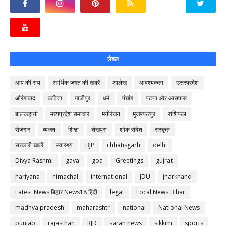
लेबल
आप की राय
आर्थिक जगत की खबरें
आलेख
आवश्यकता
उत्तरप्रदेश
औरंगाबाद
कविता
गाजीपुर
धर्म
पंचांग
पटना और आसपास
बालकहानी
मध्यप्रदेश समाचार
मनोरंजन
मुजफ्फरपुर
राशिफल
रोजगार
व्यंजन
शिक्षा
शेखपुरा
शोक संदेश
संस्कृत
सरकारी खबरें
स्वास्थ्य
BJP
chhatisgarh
delhi
Divya Rashmi
gaya
goa
Greetings
gujrat
hariyana
himachal
international
JDU
jharkhand
Latest News बिहार News18 हिंदी
legal
Local News Bihar
madhya pradesh
maharashtr
national
National News
punjab
rajasthan
RJD
saran news
sikkim
sports