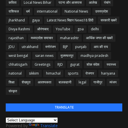
कविता
Local News Bihar
पटना और आसपास
आलेख
पंचांग
राशिफल
धर्म
international
National News
उत्तरप्रदेश
jharkhand
gaya
Latest News बिहार News18 हिंदी
सरकारी खबरें
Divya Rashmi
औरंगाबाद
YouTube
goa
delhi
rajasthan
मध्यप्रदेश समाचार
maharashtr
आर्थिक जगत की खबरें
JDU
utrakhand
मनोरंजन
BJP
punjab
आप की राय
west bengal
saran news
मुजफ्फरपुर
madhya pradesh
chhatisgarh
Greetings
RJD
gujrat
शोक संदेश
स्वास्थ्य
national
sikkim
himachal
sports
रोजगार
hariyana
शिक्षा
शेखपुरा
आवश्यकता
बालकहानी
legal
गाजीपुर
व्यंजन
संस्कृत
TRANSLATE
Powered by
Translate