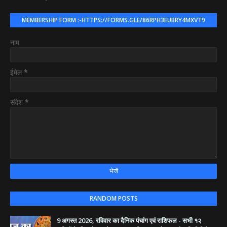
MEMBERSHIP FORM :-HTTPS://FORMS.GLE/86RPH3EUBRY4MXVT9
नाम
ईमेल
*
संदेश
*
RANDOM POSTS
9 अगस्त 2026, रविवार का दैनिक पंचांग एवं राशिफल - सभी १२