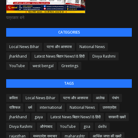
पत्रकार बने
CATEGORIES
Local News Bihar
पटना और आसपास
National News
jharkhand
Latest News बिहार News18 हिंदी
Divya Rashmi
YouTube
west bengal
Greetings
TAGS
कविता
Local News Bihar
पटना और आसपास
आलेख
पंचांग
राशिफल
धर्म
international
National News
उत्तरप्रदेश
jharkhand
gaya
Latest News बिहार News18 हिंदी
सरकारी खबरें
Divya Rashmi
औरंगाबाद
YouTube
goa
delhi
rajasthan
मध्यप्रदेश समाचार
maharashtr
आर्थिक जगत की खबरें