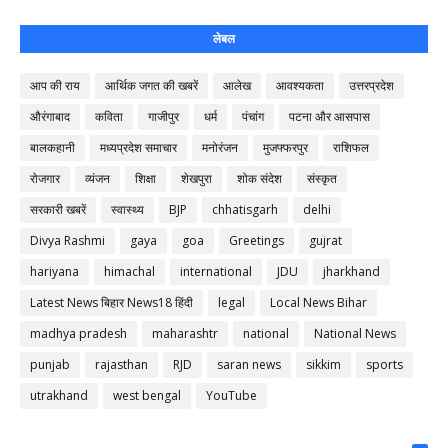
लेबल
आप की राय
आर्थिक जगत की खबरें
आलेख
आवश्यकता
उत्तरप्रदेश
औरंगाबाद
कविता
गाजीपुर
धर्म
पंचांग
पटना और आसपास
बालकहानी
मध्यप्रदेश समाचार
मनोरंजन
मुजफ्फरपुर
राशिफल
रोजगार
व्यंजन
शिक्षा
शेखपुरा
शोक संदेश
संस्कृत
सरकारी खबरें
स्वास्थ्य
BJP
chhatisgarh
delhi
Divya Rashmi
gaya
goa
Greetings
gujrat
hariyana
himachal
international
JDU
jharkhand
Latest News बिहार News18 हिंदी
legal
Local News Bihar
madhya pradesh
maharashtr
national
National News
punjab
rajasthan
RJD
saran news
sikkim
sports
utrakhand
west bengal
YouTube