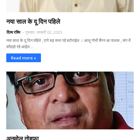
नया साल के दू दिन पहिले
दिव्य रश्मि
गुरुवार, जनवरी 02, 2025
नया साल के दू दिन पहिले , एगो बड़ सभा रहे बटोराईल । आलू गोभी बैंगन आ पालक , संग में
कोंहड़ो रहे आईल…
Read more »
अनमोल तोहफा