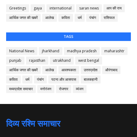
Greetings
gaya
international
saran news
आप की राय
आर्थिक जगत की खबरें
आलेख
कविता
धर्म
पंचांग
राशिफल
TAGS
National News
jharkhand
madhya pradesh
maharashtr
punjab
rajasthan
utrakhand
west bengal
आर्थिक जगत की खबरें
आलेख
आवश्यकता
उत्तरप्रदेश
औरंगाबाद
कविता
धर्म
पंचांग
पटना और आसपास
बालकहानी
मध्यप्रदेश समाचार
मनोरंजन
रोजगार
व्यंजन
दिव्य रश्मि समाचार