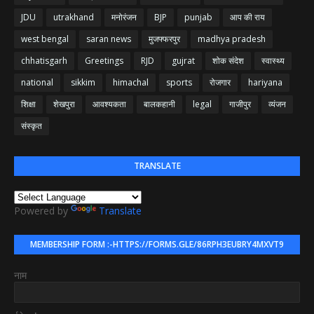
JDU
utrakhand
मनोरंजन
BJP
punjab
आप की राय
west bengal
saran news
मुजफ्फरपुर
madhya pradesh
chhatisgarh
Greetings
RJD
gujrat
शोक संदेश
स्वास्थ्य
national
sikkim
himachal
sports
रोजगार
hariyana
शिक्षा
शेखपुरा
आवश्यकता
बालकहानी
legal
गाजीपुर
व्यंजन
संस्कृत
TRANSLATE
Powered by
Translate
MEMBERSHIP FORM :-HTTPS://FORMS.GLE/86RPH3EUBRY4MXVT9
नाम