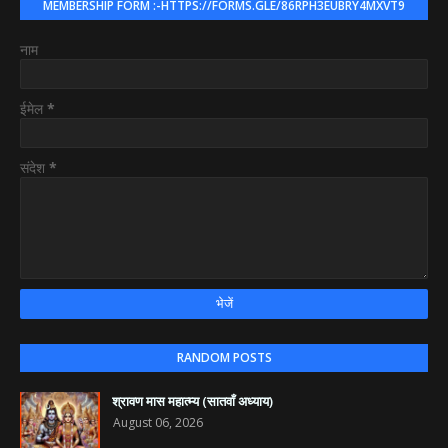
MEMBERSHIP FORM :-HTTPS://FORMS.GLE/86RPH3EUBRY4MXVT9
नाम
ईमेल
*
संदेश
*
RANDOM POSTS
श्रावण मास महात्म्य (सातवाँ अध्याय)
August 06, 2026