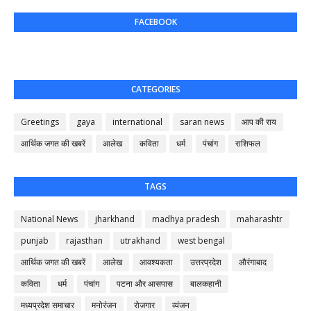
FACEBOOK
CATEGORIES
Greetings
gaya
international
saran news
आप की राय
आर्थिक जगत की खबरें
आलेख
कविता
धर्म
पंचांग
राशिफल
TAGS
National News
jharkhand
madhya pradesh
maharashtr
punjab
rajasthan
utrakhand
west bengal
आर्थिक जगत की खबरें
आलेख
आवश्यकता
उत्तरप्रदेश
औरंगाबाद
कविता
धर्म
पंचांग
पटना और आसपास
बालकहानी
मध्यप्रदेश समाचार
मनोरंजन
रोजगार
व्यंजन