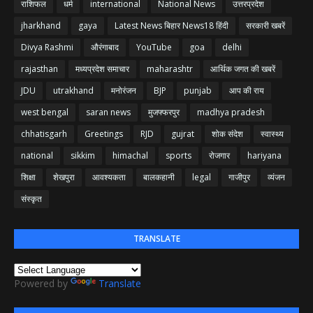
राशिफल
धर्म
international
National News
उत्तरप्रदेश
jharkhand
gaya
Latest News बिहार News18 हिंदी
सरकारी खबरें
Divya Rashmi
औरंगाबाद
YouTube
goa
delhi
rajasthan
मध्यप्रदेश समाचार
maharashtr
आर्थिक जगत की खबरें
JDU
utrakhand
मनोरंजन
BJP
punjab
आप की राय
west bengal
saran news
मुजफ्फरपुर
madhya pradesh
chhatisgarh
Greetings
RJD
gujrat
शोक संदेश
स्वास्थ्य
national
sikkim
himachal
sports
रोजगार
hariyana
शिक्षा
शेखपुरा
आवश्यकता
बालकहानी
legal
गाजीपुर
व्यंजन
संस्कृत
TRANSLATE
Powered by
Translate