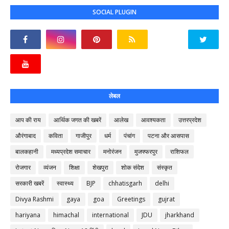
SOCIAL PLUGIN
लेबल
आप की राय
आर्थिक जगत की खबरें
आलेख
आवश्यकता
उत्तरप्रदेश
औरंगाबाद
कविता
गाजीपुर
धर्म
पंचांग
पटना और आसपास
बालकहानी
मध्यप्रदेश समाचार
मनोरंजन
मुजफ्फरपुर
राशिफल
रोजगार
व्यंजन
शिक्षा
शेखपुरा
शोक संदेश
संस्कृत
सरकारी खबरें
स्वास्थ्य
BJP
chhatisgarh
delhi
Divya Rashmi
gaya
goa
Greetings
gujrat
hariyana
himachal
international
JDU
jharkhand