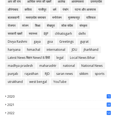
आप की राय
आर्थिक जगत की खबरें
आलेख
आवश्यकता
उत्तरप्रदेश
औरंगाबाद
कविता
गाजीपुर
धर्म
पंचांग
पटना और आसपास
बालकहानी
मध्यप्रदेश समाचार
मनोरंजन
मुजफ्फरपुर
राशिफल
रोजगार
व्यंजन
शिक्षा
शेखपुरा
शोक संदेश
संस्कृत
सरकारी खबरें
स्वास्थ्य
BJP
chhatisgarh
delhi
Divya Rashmi
gaya
goa
Greetings
gujrat
hariyana
himachal
international
JDU
jharkhand
Latest News बिहार News18 हिंदी
legal
Local News Bihar
madhya pradesh
maharashtr
national
National News
punjab
rajasthan
RJD
saran news
sikkim
sports
utrakhand
west bengal
YouTube
2020
72
56
2021
38
37
2022
53