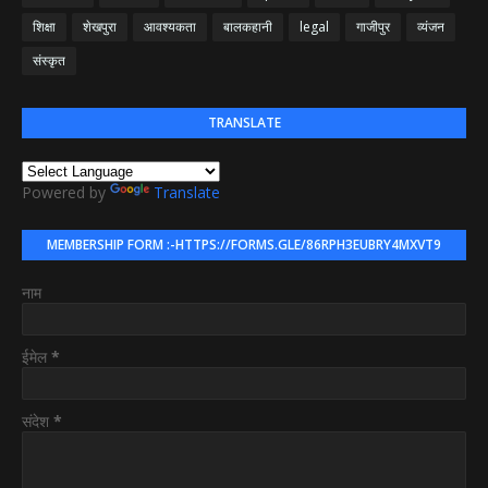
शिक्षा
शेखपुरा
आवश्यकता
बालकहानी
legal
गाजीपुर
व्यंजन
संस्कृत
TRANSLATE
Powered by
Translate
MEMBERSHIP FORM :-HTTPS://FORMS.GLE/86RPH3EUBRY4MXVT9
नाम
ईमेल
*
संदेश
*