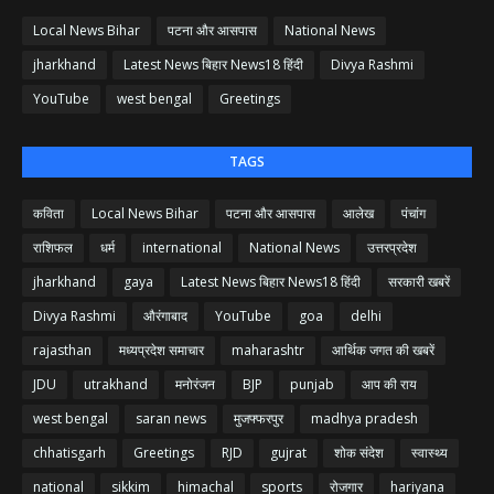
Local News Bihar
पटना और आसपास
National News
jharkhand
Latest News बिहार News18 हिंदी
Divya Rashmi
YouTube
west bengal
Greetings
TAGS
कविता
Local News Bihar
पटना और आसपास
आलेख
पंचांग
राशिफल
धर्म
international
National News
उत्तरप्रदेश
jharkhand
gaya
Latest News बिहार News18 हिंदी
सरकारी खबरें
Divya Rashmi
औरंगाबाद
YouTube
goa
delhi
rajasthan
मध्यप्रदेश समाचार
maharashtr
आर्थिक जगत की खबरें
JDU
utrakhand
मनोरंजन
BJP
punjab
आप की राय
west bengal
saran news
मुजफ्फरपुर
madhya pradesh
chhatisgarh
Greetings
RJD
gujrat
शोक संदेश
स्वास्थ्य
national
sikkim
himachal
sports
रोजगार
hariyana