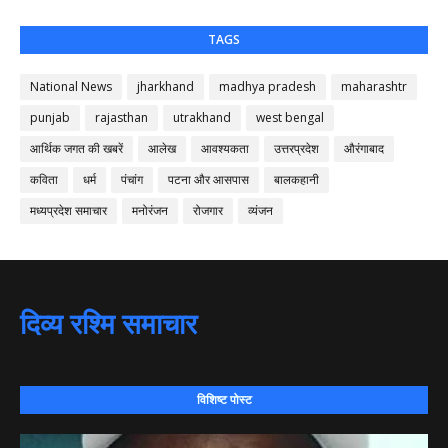
TAGS
National News
jharkhand
madhya pradesh
maharashtr
punjab
rajasthan
utrakhand
west bengal
आर्थिक जगत की खबरें
आलेख
आवश्यकता
उत्तरप्रदेश
औरंगाबाद
कविता
धर्म
पंचांग
पटना और आसपास
बालकहानी
मध्यप्रदेश समाचार
मनोरंजन
रोजगार
व्यंजन
दिव्य रश्मि समाचार
विशिष्ट पोस्ट