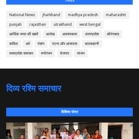
TAGS
National News
jharkhand
madhya pradesh
maharashtr
punjab
rajasthan
utrakhand
west bengal
आर्थिक जगत की खबरें
आलेख
आवश्यकता
उत्तरप्रदेश
औरंगाबाद
कविता
धर्म
पंचांग
पटना और आसपास
बालकहानी
मध्यप्रदेश समाचार
मनोरंजन
रोजगार
व्यंजन
दिव्य रश्मि समाचार
विशिष्ट पोस्ट