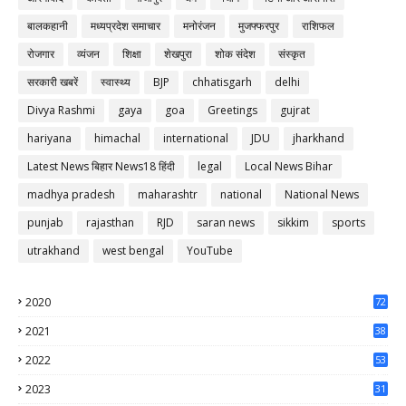
बालकहानी
मध्यप्रदेश समाचार
मनोरंजन
मुजफ्फरपुर
राशिफल
रोजगार
व्यंजन
शिक्षा
शेखपुरा
शोक संदेश
संस्कृत
सरकारी खबरें
स्वास्थ्य
BJP
chhatisgarh
delhi
Divya Rashmi
gaya
goa
Greetings
gujrat
hariyana
himachal
international
JDU
jharkhand
Latest News बिहार News18 हिंदी
legal
Local News Bihar
madhya pradesh
maharashtr
national
National News
punjab
rajasthan
RJD
saran news
sikkim
sports
utrakhand
west bengal
YouTube
2020
72
56
2021
38
37
2022
53
64
2023
31
65