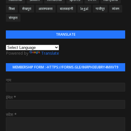
शिक्षा
शेखपुरा
आवश्यकता
बालकहानी
legal
गाजीपुर
व्यंजन
संस्कृत
TRANSLATE
Powered by
Translate
MEMBERSHIP FORM :-HTTPS://FORMS.GLE/86RPH3EUBRY4MXVT9
नाम
ईमेल
*
संदेश
*