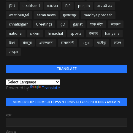
JDU
utrakhand
मनोरंजन
BJP
punjab
आप की राय
west bengal
saran news
मुजफ्फरपुर
madhya pradesh
chhatisgarh
Greetings
RJD
gujrat
शोक संदेश
स्वास्थ्य
national
sikkim
himachal
sports
रोजगार
hariyana
शिक्षा
शेखपुरा
आवश्यकता
बालकहानी
legal
गाजीपुर
व्यंजन
संस्कृत
TRANSLATE
Powered by
Translate
MEMBERSHIP FORM :-HTTPS://FORMS.GLE/86RPH3EUBRY4MXVT9
नाम
ईमेल
*