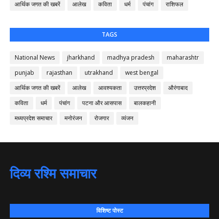
आर्थिक जगत की खबरें
आलेख
कविता
धर्म
पंचांग
राशिफल
TAGS
National News
jharkhand
madhya pradesh
maharashtr
punjab
rajasthan
utrakhand
west bengal
आर्थिक जगत की खबरें
आलेख
आवश्यकता
उत्तरप्रदेश
औरंगाबाद
कविता
धर्म
पंचांग
पटना और आसपास
बालकहानी
मध्यप्रदेश समाचार
मनोरंजन
रोजगार
व्यंजन
दिव्य रश्मि समाचार
विशिष्ट पोस्ट