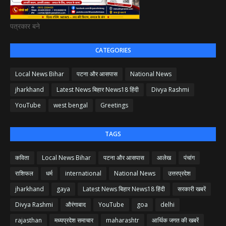
पत्रकार बने
CATEGORIES
Local News Bihar
पटना और आसपास
National News
jharkhand
Latest News बिहार News18 हिंदी
Divya Rashmi
YouTube
west bengal
Greetings
TAGS
कविता
Local News Bihar
पटना और आसपास
आलेख
पंचांग
राशिफल
धर्म
international
National News
उत्तरप्रदेश
jharkhand
gaya
Latest News बिहार News18 हिंदी
सरकारी खबरें
Divya Rashmi
औरंगाबाद
YouTube
goa
delhi
rajasthan
मध्यप्रदेश समाचार
maharashtr
आर्थिक जगत की खबरें