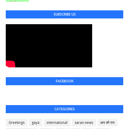
SUBSCRIBE US
FACEBOOK
CATEGORIES
Greetings
gaya
international
saran news
आप की राय