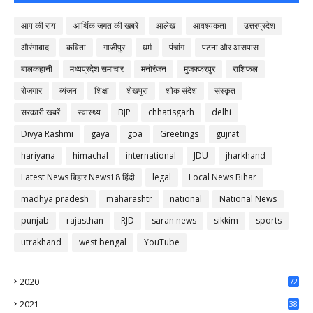
आप की राय
आर्थिक जगत की खबरें
आलेख
आवश्यकता
उत्तरप्रदेश
औरंगाबाद
कविता
गाजीपुर
धर्म
पंचांग
पटना और आसपास
बालकहानी
मध्यप्रदेश समाचार
मनोरंजन
मुजफ्फरपुर
राशिफल
रोजगार
व्यंजन
शिक्षा
शेखपुरा
शोक संदेश
संस्कृत
सरकारी खबरें
स्वास्थ्य
BJP
chhatisgarh
delhi
Divya Rashmi
gaya
goa
Greetings
gujrat
hariyana
himachal
international
JDU
jharkhand
Latest News बिहार News18 हिंदी
legal
Local News Bihar
madhya pradesh
maharashtr
national
National News
punjab
rajasthan
RJD
saran news
sikkim
sports
utrakhand
west bengal
YouTube
2020
72
56
2021
38