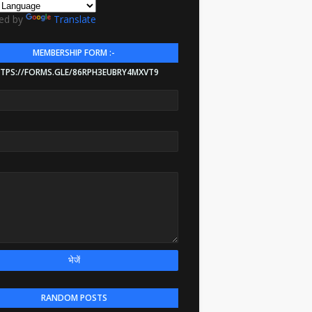
ed by
Translate
MEMBERSHIP FORM :-
TPS://FORMS.GLE/86RPH3EUBRY4MXVT9
RANDOM POSTS