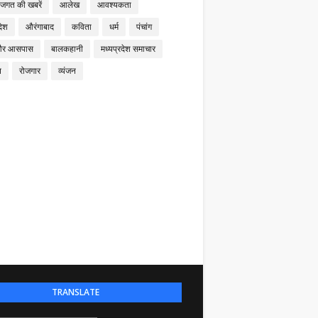
 जगत की खबरें
आलेख
आवश्यकता
देश
औरंगाबाद
कविता
धर्म
पंचांग
और आसपास
बालकहानी
मध्यप्रदेश समाचार
न
रोजगार
व्यंजन
TRANSLATE