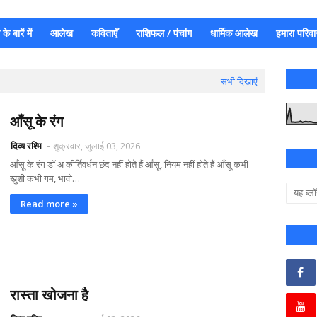
े बारें में
आलेख
कविताएँ
राशिफल / पंचांग
धार्मिक आलेख
हमारा परिवा
सभी दिखाएं
आँसू के रंग
दिव्य रश्मि
शुक्रवार, जुलाई 03, 2026
आँसू के रंग डॉ अ कीर्तिवर्धन छंद नहीं होते हैं आँसू, नियम नहीं होते हैं आँसू कभी
ख़ुशी कभी गम, भावो…
Read more »
रास्ता खोजना है