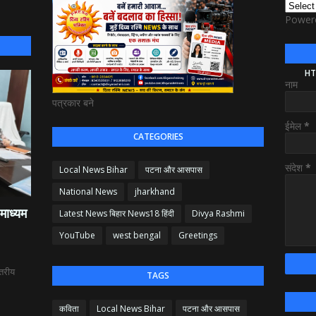
Power
HT
नाम
पत्रकार बने
ईमेल
*
CATEGORIES
संदेश
*
Local News Bihar
पटना और आसपास
National News
jharkhand
माध्यम
Latest News बिहार News18 हिंदी
Divya Rashmi
YouTube
west bengal
Greetings
्तरीय
TAGS
कविता
Local News Bihar
पटना और आसपास