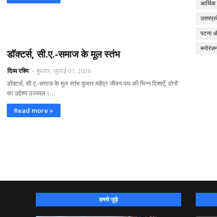
आर्थिक
उत्तरप्र
पटना 
मनोरंज
डॉक्टर्स, सी.ए.-समाज के मूल स्तंभ
दिव्य रश्मि
बुधवार, जुलाई 01, 2026
डॉक्टर्स, सी.ए.-समाज के मूल स्तंभ कुमार महेंद्र जीवन-पथ की भिन्न दिशाएँ, दोनों
का उद्देश्य उज्ज्वल।…
Read more »
हमसे जुड़े