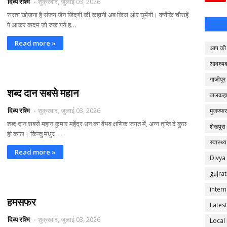
दिव्य रश्मि
शुक्रवार, जुलाई 03, 2026
रास्ता खोजना है संजय जैन जिंदगी की कहानी अब किस ओर घूमेंगी। क्योंकि चौराहें
पे आकर कदम जो रुक गये ह…
Read more »
आप की 
आवश्य
गाजीपुर
शब्द दान सबसे महान
बालकहा
दिव्य रश्मि
शुक्रवार, जुलाई 03, 2026
मुजफ्फर
शब्द दान सबसे महान कुमार महेंद्र धन का वैभव क्षणिक जगत में, अन्न तृप्ति दे कुछ
शेखपुरा
ही काल। किन्तु मधुर …
स्वास्थ्य
Read more »
Divya
gujrat
intern
हमसफर
Latest
दिव्य रश्मि
शुक्रवार, जुलाई 03, 2026
Local