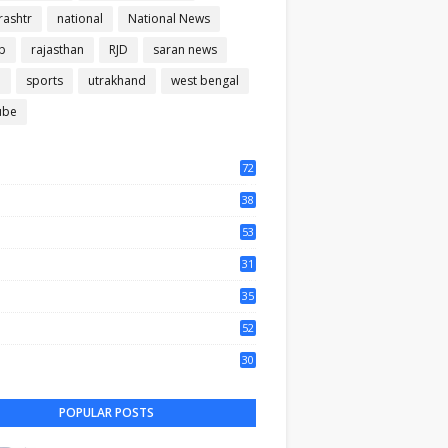
ashtr
national
National News
b
rajasthan
RJD
saran news
m
sports
utrakhand
west bengal
ube
72
56
38
37
53
64
31
65
35
50
52
44
30
35
POPULAR POSTS