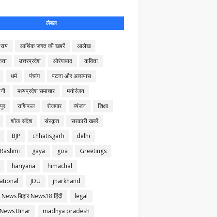
लेबल
राय
आर्थिक जगत की खबरें
आलेख
कता
उत्तरप्रदेश
औरंगाबाद
कविता
धर्म
पंचांग
पटना और आसपास
नी
मध्यप्रदेश समाचार
मनोरंजन
पुर
राशिफल
रोजगार
व्यंजन
शिक्षा
शोक संदेश
संस्कृत
सरकारी खबरें
BJP
chhatisgarh
delhi
 Rashmi
gaya
goa
Greetings
hariyana
himachal
ational
JDU
jharkhand
 News बिहार News18 हिंदी
legal
 News Bihar
madhya pradesh